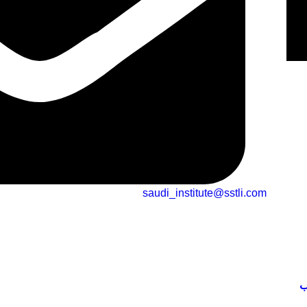
saudi_institute@sstli.com
ب