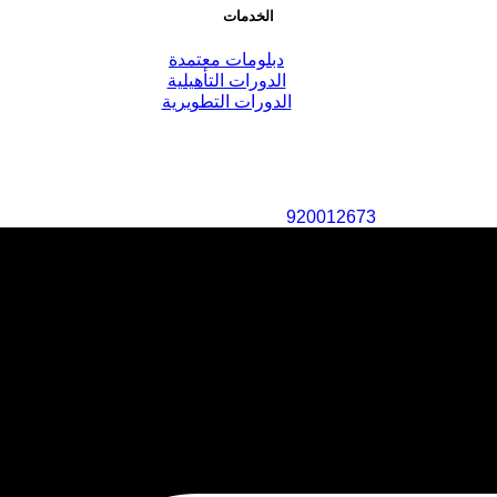
الخدمات
دبلومات معتمدة
الدورات التأهيلية
الدورات التطويرية
920012673