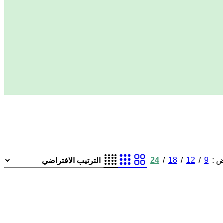
24
18
12
9
ض