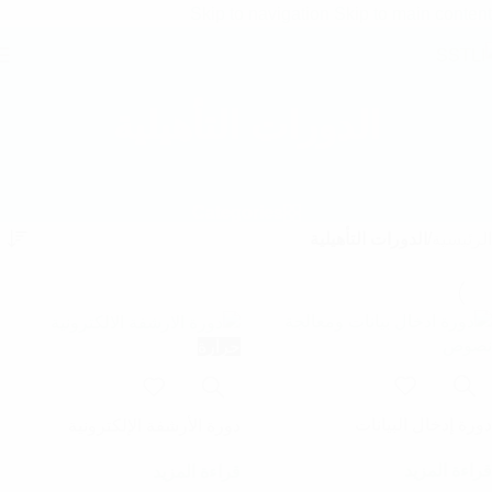
Skip to navigation
Skip to main content
خصم نهاية العام – 5,000 ريال على دبلوم إدارة التمريض
خصم 
تسجيل
الدورات التأهيلية
Categories
الرئيسية
/
الدورات التأهيلية
حرارة
دورة إدخال البيانات
دورة الأرشفة الإلكترونية
قراءة المزيد
قراءة المزيد